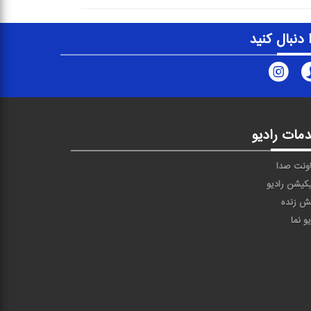
ا دنبال کنید
مات رادیو
ونت صدا
یکیشن رادیو
ش زنده
یو نما