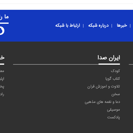
ما ر
خبرها
درباره شبکه
ارتباط با شبکه
ایران صدا
خد
کودک
معا
کتاب گویا
اپل
تلاوت و آموزش قرآن
پخ
سخن
راد
دعا و نغمه های مذهبی
موسیقی
پادکست