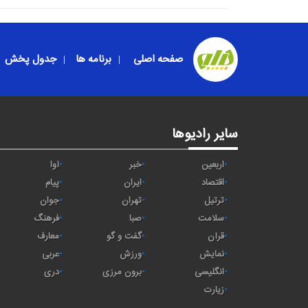
صفحه اصلی
برنامه ها
جدول پخش
سایر رادیوها
اربعین
خبر
آوا
اقتصاد
ايران
پیام
ترتیل
تهران
جوان
سلامت
صبا
فرهنگ
قرآن
گفت و گو
معارف
نمایش
ورزش
عربی
انگلیسی
برون مرزی
دری
زیارت