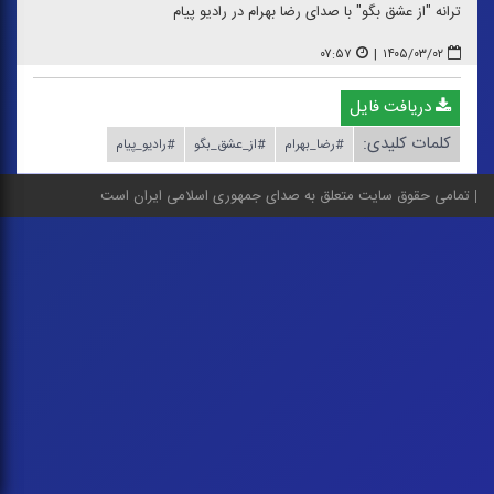
ترانه "از عشق بگو" با صدای رضا بهرام در رادیو پیام
۰۷:۵۷
|
۱۴۰۵/۰۳/۰۲
دریافت فایل
کلمات کلیدی:
#رضا_بهرام
#از_عشق_بگو
#رادیو_پیام
تمامی حقوق سایت متعلق به صدای جمهوری اسلامی ایران است