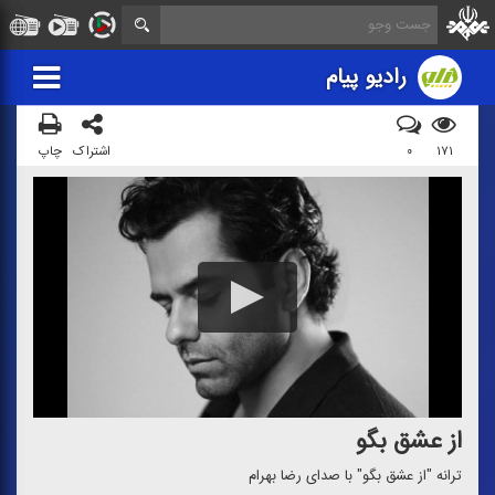
رادیو پیام
۱۷۱
۰
اشتراک
چاپ
از عشق بگو
ترانه "از عشق بگو" با صدای رضا بهرام