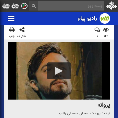
رادیو پیام
۱۴۶
۰
اشتراک
چاپ
پروانه
ترانه " پروانه" با صدای مصطفی راغب