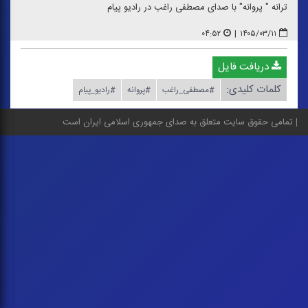
ترانه " پروانه" با صدای مصطفی راغب در رادیو پیام
۰۴:۵۲
|
۱۴۰۵/۰۳/۱۱
دریافت فایل
کلمات کلیدی:
#مصطفی_راغب
#پروانه
#رادیو_پیام
تمامی حقوق سایت متعلق به صدای جمهوری اسلامی ایران است