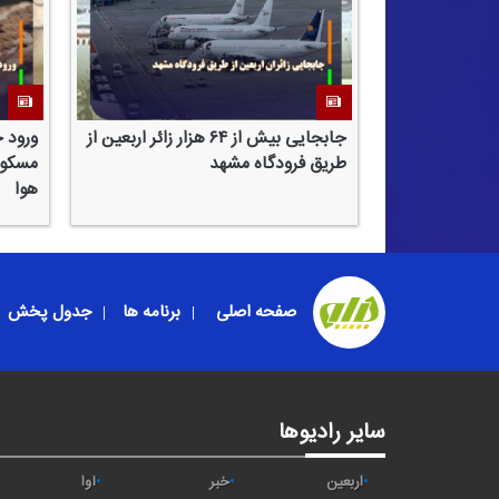
جابجایی بیش از ۶۴ هزار زائر اربعین از
ورود 
طریق فرودگاه مشهد
مسكون
هوا
صفحه اصلی
برنامه ها
جدول پخش
سایر رادیوها
اربعین
خبر
آوا