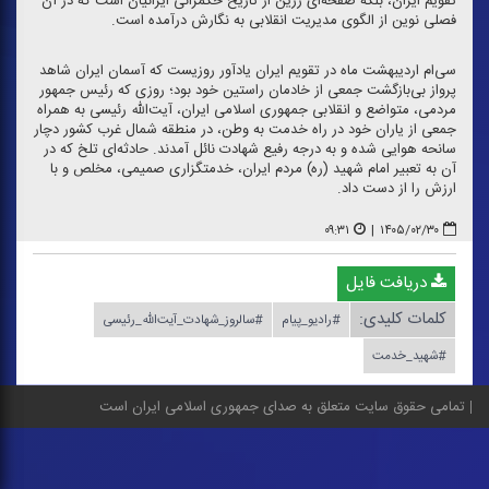
تقویم ایران، بلكه صفحه‌ای زرین از تاریخ حكمرانی ایرانیان است كه در آن
فصلی نوین از الگوی مدیریت انقلابی به نگارش درآمده است.
سی‌ام اردیبهشت ماه در تقویم ایران یادآور روزیست كه آسمان ایران شاهد
پرواز بی‌بازگشت جمعی از خادمان راستین خود بود؛ روزی كه رئیس جمهور
مردمی، متواضع و انقلابی جمهوری اسلامی ایران، آیت‌الله رئیسی به همراه
جمعی از یاران خود در راه خدمت به وطن، در منطقه شمال غرب كشور دچار
سانحه هوایی شده و به درجه رفیع شهادت نائل آمدند. حادثه‌ای تلخ كه در
آن به تعبیر امام شهید (ره) مردم ایران، خدمتگزاری صمیمی، مخلص و با
ارزش را از دست داد.
۰۹:۳۱
|
۱۴۰۵/۰۲/۳۰
دریافت فایل
کلمات کلیدی:
#رادیو_پیام
#سالروز_شهادت_آیت‌الله_رئیسی
#شهید_خدمت
تمامی حقوق سایت متعلق به صدای جمهوری اسلامی ایران است